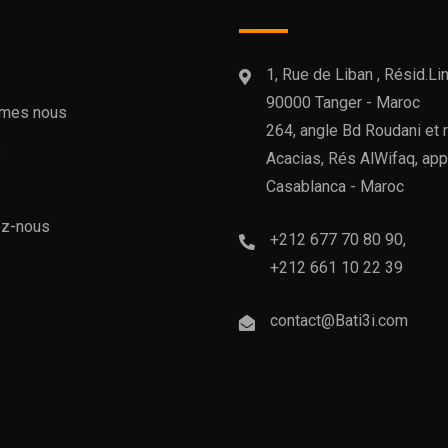
1, Rue de Liban , Résid.Li
90000 Tanger - Maroc
mes nous
264, angle Bd Roudani et 
s
Acacias, Rés AlWifaq, app
Casablanca - Maroc
ez-nous
+212 677 70 80 90,
+212 661 10 22 39
contact@Bati3i.com