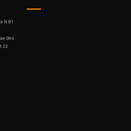
na N 81
rue des
t 33